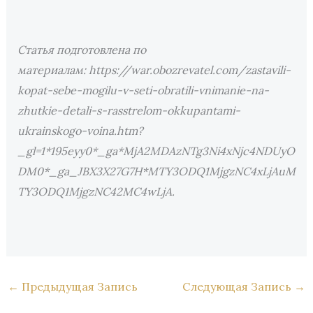
Статья подготовлена по
материалам:
https://war.obozrevatel.com/zastavili-
kopat-sebe-mogilu-v-seti-obratili-vnimanie-na-
zhutkie-detali-s-rasstrelom-okkupantami-
ukrainskogo-voina.htm?
_gl=1*195eyy0*_ga*MjA2MDAzNTg3Ni4xNjc4NDUyO
DM0*_ga_JBX3X27G7H*MTY3ODQ1MjgzNC4xLjAuM
TY3ODQ1MjgzNC42MC4wLjA.
←
Предыдущая Запись
Следующая Запись
→